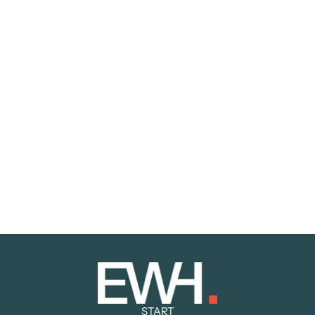
Jetzt bewerben
Bei Fragen melde dich gerne bei:
Sebastian Herrmann
Wirtschafts­prüfer
Steuerberater
karriere@ewh.de
START